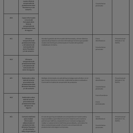
nuestra Web de
comparación de
Características
productos/servicios
personales
financieros y/o de
consumo.
ASO
Captar información
a través del
formulario de la
Web de
comparación de
productos/servicios
de seguros
ACS
Ofrecerte
Atender la petición de información del Interesado y ofrecer distintas
Datos
Precontractual
comparativas de
opciones de productos o servicios ofertados por terceros que pueden
identificativos
(Artículo 6.1.b)
productos/servicios
resultar de interés para el Interesado en función de la petición
RGPD)
y simulaciones de
realizada por el mismo.
contratación del
Características
sector financiero
personales
y/o de consumo.
ASO
Ofrecerte
comparativas de
productos/servicios
y simulaciones de
contratación del
sector de seguros
ACS
Redirección a sitios
Redirigir al Interesado a la web del banco/aseguradora/bróker con el
Datos
Precontractual
web de terceros
que muestre interés en contratar, cediéndole los datos recabados a
identificativos
(Artículo 6.1.b)
proveedores de
través del formulario de comparación de productos.
RGPD)
productos/servicios
del sector financiero
Características
y/o de consumo
personales
Datos financieros
ASO
Redirección a sitios
web de terceros
proveedores de
Datos
productos/servicios
profesionales
del sector de
seguros
ACS
Contacto telefónico
En caso de que hayas realizado una comparativa en nuestra web y
Datos
Precontractual
para recabar
hayas accedido a que te llamemos tanto nosotros como nuestros
identificativos
(Artículo 6.1.b)
información
partners por teléfono, nos pondremos en contacto contigo para
RGPD)
adicional sobre el
realizar un asesoramiento telefónico personalizado y así recabar los
producto/servicio
datos necesarios para poder ofrecerte una comparación de
Características
del sector financiero
productos/servicios según tus intereses.
personales
y/o de consumo
sobre el que quieres