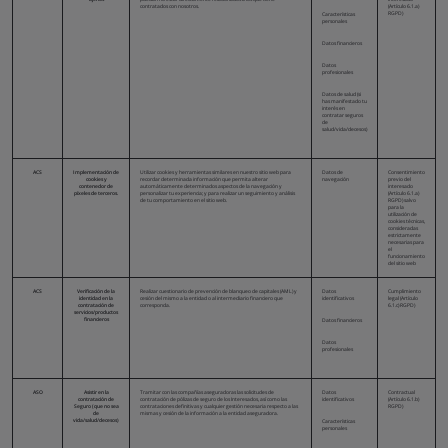
contratados con nosotros.
(Artículo 6.1.a)
RGPD)
Características
personales
Datos financieros
Datos
profesionales
Datos de salud (si
has manifestado tu
interés en
contratar seguros
de
salud/vida/decesos)
ACS
Implementación de
Utilizar cookies y herramientas similares en nuestro sitio web para
Datos de
Consentimiento
cookies y
recordar determinada información que permita alterar
navegación
previo del
contenedor de
automáticamente determinados aspectos de la navegación y
interesado
píxeles de terceros.
personalizar tu experiencia; y para realizar un seguimiento y análisis
(Artículo 6.1.a)
de tu comportamiento en el sitio web.
RGPD) salvo
para la
utilización de
cookies técnicas,
consideradas
estrictamente
necesarias para
el
funcionamiento
del sitio web
ACS
Verificación de la
Realizar cuestionario de prevención de blanqueo de capitales (AML) y
Datos
Cumplimiento
identidad en la
cesión del mismo a la entidad o al intermediario financiero que
identificativos
legal (Artículo
contratación de
corresponda.
6.1.c) RGPD)
servicios/productos
financieros
Datos financieros
Datos
profesionales
ASO
Asistir en la
Tramitar con las compañías aseguradoras las solicitudes de
Datos
Contractual
contratación de
contratación de pólizas de seguro de los Interesados, así como las
identificativos
(Artículo 6.1.b)
Seguro (que no sea
contrataciones definitivas y cualquier gestión necesaria respecto a las
RGPD)
de
mismas y cesión de la información a la entidad aseguradora.
vida/salud/decesos)
Características
personales