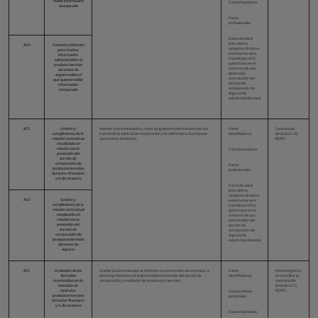
recibir información
Datos financieros
comparada
Datos
profesionales
Datos de salud
(esta última
ASO
Contacto telefónico
categoría de datos
para recabar
únicamente será
información
tratada por ASO,
adicional sobre el
que lo hará en el
producto/servicio
contexto de una
del sector de
(potencial)
seguros sobre el
contratación del
que quieres recibir
servicio de
información
comparación de
comparada
seguros de
salud/vida/decesos)
ACS
Gestión y
Atender a los Interesados y hacer las gestiones pertinentes una vez
Datos
Contractual
cumplimiento de la
tramitada la solicitud de comparación y la redirección a la empresa
identificativos
(Artículo 6.1.b)
relación contractual
contratante de interés.
RGPD
establecida en
relación con la
Datos financieros
prestación del
servicio de
comparación de
Datos
productos/servicios
profesionales
del sector financiero
y/o de consumo
Datos de salud
(esta última
categoría de datos
ASO
Gestión y
únicamente será
cumplimiento de la
tratada por ASO,
relación contractual
que lo hará en el
establecida en
contexto de una
relación con la
contratación del
prestación del
servicio de
servicio de
comparación de
comparación de
seguros de
productos/servicios
salud/vida/decesos)
del sector de
seguros
ACS
Grabación de las
Grabar las llamadas que se efectúen con la intención de contratar, a
Datos
Interés legítimo
llamadas
efectos probatorios de la (potencial) contratación del servicio de
identificativos
en acreditar la
mantenidas con la
comparación y mediación de productos y servicios
contratación
intención de
(Artículo 6.1.f)
contratar
RGPD)
Características
productos/servicios
personales
del sector financiero
y/o de consumo
Datos financieros