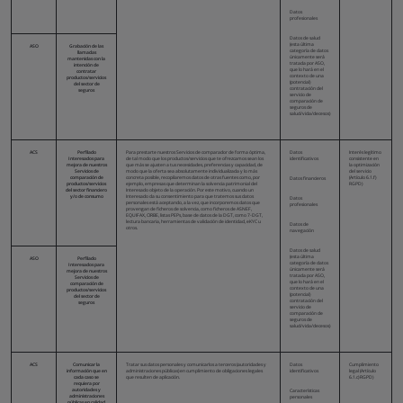
Datos
profesionales
Datos de salud
(esta última
ASO
Grabación de las
categoría de datos
llamadas
únicamente será
mantenidas con la
tratada por ASO,
intención de
que lo hará en el
contratar
contexto de una
productos/servicios
(potencial)
del sector de
contratación del
seguros
servicio de
comparación de
seguros de
salud/vida/decesos)
ACS
Perfilado
Para prestarte nuestros Servicios de comparador de forma óptima,
Datos
Interés legítimo
Interesados para
de tal modo que los productos/servicios que te ofrezcamos sean los
identificativos
consistente en
mejora de nuestros
que más se ajusten a tus necesidades, preferencias y capacidad, de
la optimización
Servicios de
modo que la oferta sea absolutamente individualizada y lo más
del servicio
comparación de
concreta posible, recopilaremos datos de otras fuentes como, por
(Artículo 6.1.f)
Datos financieros
productos/servicios
ejemplo, empresas que determinan la solvencia patrimonial del
RGPD)
del sector financiero
Interesado objeto de la operación. Por este motivo, cuando un
y/o de consumo
Interesado da su consentimiento para que tratemos sus datos
Datos
personales está aceptando, a la vez, que incorporemos datos que
profesionales
provengan de ficheros de solvencia, como ficheros de ASNEF,
EQUIFAX, CIRBE, listas PEPs, base de datos de la DGT, como 7-DGT,
lectura bancaria, herramientas de validación de identidad, eKYC u
Datos de
otros.
navegación
Datos de salud
(esta última
ASO
Perfilado
categoría de datos
Interesados para
únicamente será
mejora de nuestros
tratada por ASO,
Servicios de
que lo hará en el
comparación de
contexto de una
productos/servicios
(potencial)
del sector de
contratación del
seguros
servicio de
comparación de
seguros de
salud/vida/decesos)
ACS
Comunicar la
Tratar sus datos personales y comunicarlos a terceros (autoridades y
Datos
Cumplimiento
información que en
administraciones públicas) en cumplimiento de obligaciones legales
identificativos
legal (Artículo
cada caso se
que resulten de aplicación.
6.1.c) RGPD)
requiera por
autoridades y
Características
administraciones
personales
públicas en calidad