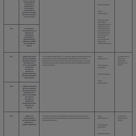
de prestador de
servicios de la
Datos financieros
sociedad de la
información y
comparador de
Datos
productos/servicios
profesionales
del sector financiero
y/o de consumo
Datos de salud
(esta última
categoría de datos
únicamente será
ASO
Comunicar la
tratada por ASO,
información que en
que lo hará si has
cada caso se
mostrado interés
requiera por
en contratar el
autoridades y
servicio de
administraciones
comparación de
públicas en calidad
seguros de
de mediador de
salud/vida/decesos
seguros
ACS
Utilizar información
Si eres cliente, desde hace 6-12 meses, de alguna entidad del grupo al
Datos
Consentimiento
de otras entidades
que pertenecemos, estas entidades compartirán su información
identificativos
previo del
del grupo de las que
personal con nosotros en el caso de que muestre interés en contratar
Interesado
sea cliente en la
nuestros Servicios, para facilitar el proceso de contratación del nuevo
(Artículo 6.1.a)
nueva contratación
producto/servicio.
RGPD)
Características
de nuestros
personales
Servicios, en
relación con
productos/servicios
Datos financieros
del sector financiero
y de Consumo
Datos
profesionales
ASO
Utilizar información
de otras entidades
del grupo de las que
sea cliente en la
nueva contratación
de nuestros
Servicios, en
relación con
productos/servicios
del sector de
seguros
ACS
Asistir en la
Tramitar con el banco o compañía financiera la contratación de los
Datos
Contractual
contratación de
productos financieros solicitados por el Interesado y cesión de datos a
identificativos
(Artículo 6.1.b)
servicios financieros
la entidad financiera.
RGPD)
(préstamos /
tarjetas / hipotecas)
Características
personales
Datos financieros