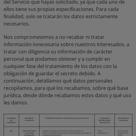
del Servicio que hayas solicitado, ya que cada uno de
ellos tiene sus propias especificaciones. Para cada
finalidad, solo se tratarán los datos estrictamente
necesarios.
Nos comprometemos a no recabar ni tratar
información innecesaria sobre nuestros Interesados, a
tratar con diligencia su información de carácter
personal que podamos obtener y a cumplir en
cualquier fase del tratamiento de los datos con la
obligación de guardar el secreto debido. A
continuación, detallamos qué datos personales
recopilamos, para qué los recabamos, sobre qué base
jurídica, desde dónde recabamos estos datos y qué uso
les damos.
Responsable
Actividad de
Finalidad del tratamiento. Qué hacemos y por qué lo hacemos
Categorías de
Base jurídica del
del
tratamiento
datos personales
tratamiento
tratamiento
que tratamos
ACS
Captar información
Habilitar la cumplimentación del formulario de petición de
Datos
Precontractual
a través del
información del Sitio Web por parte del Interesado para que presente
identificativos
(Artículo 6.1.b)
formulario de
su solicitud de comparación.
RGPD)