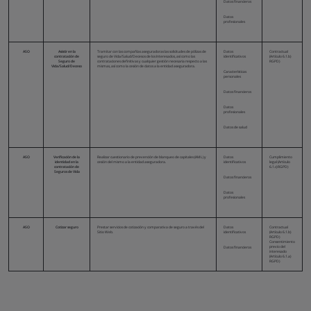
Datos financieros
Datos
profesionales
ASO
Asistir en la
Tramitar con las compañías aseguradoras las solicitudes de pólizas de
Datos
Contractual
contratación de
seguro de Vida/Salud/Decesos de los Interesados, así como las
identificativos
(Artículo 6.1.b)
Seguro de
contrataciones definitivas y cualquier gestión necesaria respecto a las
RGPD)
Vida/Salud/Deceso
mismas, así como la cesión de datos a la entidad aseguradora.
Características
personales
Datos financieros
Datos
profesionales
Datos de salud
ASO
Verificación de la
Realizar cuestionario de prevención de blanqueo de capitales (AML) y
Datos
Cumplimiento
identidad en la
cesión del mismo a la entidad aseguradora.
identificativos
legal (Artículo
contratación de
6.1.c) RGPD)
Seguros de Vida
Datos financieros
Datos
profesionales
ASO
Cotizar seguro
Prestar servicios de cotización y comparativa de seguro a través del
Datos
Contractual
Sitio Web.
identificativos
(Artículo 6.1.b)
RGPD)
Consentimiento
previo del
Datos financieros
interesado
(Artículo 6.1.a)
RGPD)