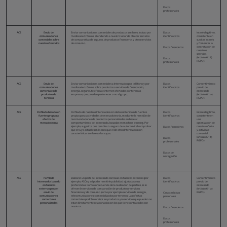
Datos
profesionales
ACS
Envío de
Enviar comunicaciones comerciales de productos similares, incluso por
Datos
Interés legítimo,
comunicaciones
medios electrónicos, atendiendo a nuestro labor de ofrecer servicios
identificativos
consistente en
comerciales sobre
de comparativa de seguros, de productos financieros y otros servicios
suscitar interés
nuestros Servicios
de consumo.
y fomentar la
contratación de
Datos financieros
nuestros
servicios
(Artículo 6.1.f)
Datos
RGPD)
profesionales
ACS
Envío de
Enviar comunicaciones comerciales a Interesados por teléfono y por
Datos
Consentimiento
comunicaciones
medios electrónicos, sobre productos o servicios de financiación,
identificativos
previo del
comerciales de
energía, seguros, telefonía e internet ofertados por terceras
interesado
productos de
empresas, que puedan pertenecer o no al grupo.
(Artículo 6.1.a)
terceros
RGPD)
ACS
Perfilado basado en
Perfilado de nuestros Interesados con datos obtenidos de fuentes
Datos
Interés legítimo,
fuentes propias a
propias para actividades de mercadotecnia, mediante la remisión de
identificativos
consistente en
efectos de
recomendaciones de productos personalizadas en base al
una
mercadotecnia
comportamiento del Interesado, basadas en machine learning. Por
optimización de
ejemplo, sugerirte que cambies tu seguro de automóvil al comprobar
nuestra oferta
Datos financieros
que el tuyo actual es más caro que el de otros Interesados con
y actividad
características similares a las suyas.
comercial
(Artículo 6.1.f)
Datos
RGPD)
profesionales
Datos de
navegación
ACS
Perfilado
Elaborar un perfil del Interesado con base en fuentes externas (por
Datos
Consentimiento
Interesados basado
ejemplo, ASO) y así poder remitirle publicidad ajustada a sus
identificativos
previo del
en fuentes
preferencias. Como consecuencia de la realización de perfiles, se le
interesado
externas para el
ofrecerán servicios de comparación de productos y servicios
(Artículo 6.1.a)
envío de
financieros y de consumo (como por ejemplo servicios de energía,
RGPD)
Características
comunicaciones
telecomunicaciones) comercializados por terceros. Las ofertas
personales
comerciales
comerciales podrán consistir en productos y/o servicios que pueden no
personalizadas
estar directamente relacionados con los que tiene contratados con
nosotros.
Datos financieros
Datos
profesionales