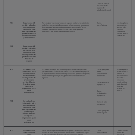
Datos de salud (si
has contratado
seguros de
salud/vida/decesos)
ACS
Seguimiento del
Para mejorar nuestros procesos de negocio, realizar un seguimiento
Datos
Interés legítimo,
servicio y calidad en
de los Servicios contratados por usted, así como evaluar la calidad de
identificativos
consistente en
el contexto de de
los mismos y el uso que realiza de nuestros productos de forma
la mejora de
nuestros Servicios
continua, mediante la realización de encuestas de opinión y
nuestros
de comparación de
satisfacción; entrevistas; y estudios de mercado.
procesos de
productos/servicios
negocio (Artículo
del sector financiero
6.1.f) RGPD)
y/o de consumo
ASO
Seguimiento del
servicio y calidad en
el contexto de de
nuestros Servicios
de comparación de
productos/servicios
del sector de
seguros
ACS
Comunicación de
Comunicar y compartir tus datos agregados, de modo que no se
Datos agregados
Interés legítimo
información, sobre
permita tu identificación como individuo, con empresas del grupo al
sobre
a nivel en dar a
la contratación de
que pertenecemos para coordinar y controlar la operativa del grupo,
características
conocer la
nuestros Servicios
adoptar estrategias de grupo y generar extractos de ventas e
personales
situación actual
de comparación de
ingresos.
de la filial a
productos y/o
efectos de
servicios del sector
coordinación y
Datos financieros
financiero y/o de
control a nivel
agregados
consumo, a
de grupo
empresas del grupo
(Artículo 6.1.f)
al que
RGPD)
Datos
pertenecemos
profesionales
agregados
ASO
Comunicación de
Datos de salud
información, sobre
agregados
la contratación de
nuestros Servicios
de comparación de
Datos agregados
productos y/o
de navegación
servicios del sector
de seguros, a
empresas del grupo
al que
pertenecemos
ACS
Comunicación de
Ceder tus datos personales a terceros ajenos, a fin de que te remitan
Datos
Consentimiento
datos a terceros
ofertas de productos y servicios que se ajusten a tus intereses o que
identificativos
previo del
ajenos
puedan no estar directamente relacionados a los que tiene
Interesado